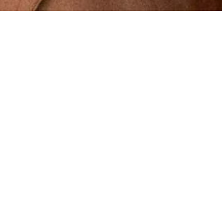
Rellena el formulario o escríbenos a
nuestro correo electrónico y en poco
tiempo nos pondremos en contacto
contigo.
BILLØN, Pionero de vino
CALLE JÚPITER 16, 28229, VILLANUEVA
DEL PARDILLO, MADRID, ESPAÑA